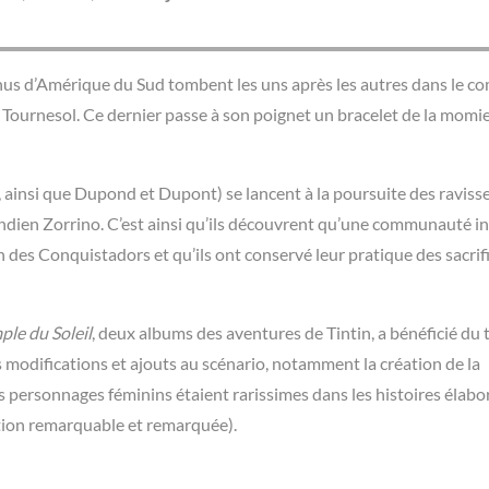
us d’Amérique du Sud tombent les uns après les autres dans le co
e Tournesol. Ce dernier passe à son poignet un bracelet de la momi
, ainsi que Dupond et Dupont) se lancent à la poursuite des raviss
 Indien Zorrino. C’est ainsi qu’ils découvrent qu’une communauté i
des Conquistadors et qu’ils ont conservé leur pratique des sacrif
ple du Soleil
, deux albums des aventures de Tintin, a bénéficié du 
 modifications et ajouts au scénario, notamment la création de la
 les personnages féminins étaient rarissimes dans les histoires élabo
tion remarquable et remarquée).