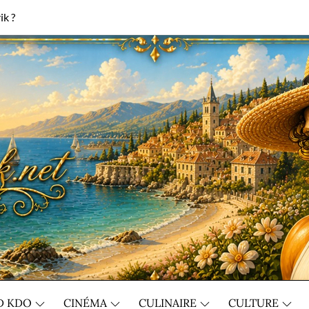
ik ?
D KDO
CINÉMA
CULINAIRE
CULTURE