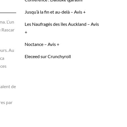
Jusqu’à la fin et au-delà – Avis +
ma. L’un
Les Naufragés des îles Auckland – Avis
e Rascar
+
Noctance – Avis +
eurs. Au
Eleceed sur Crunchyroll
nca
ices
talent de
res par