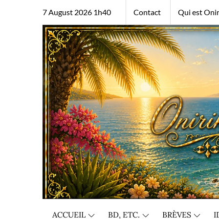
Skip
7 August 2026 1h40
Contact
Qui est Onir
to
content
ACCUEIL
BD, ETC.
BRÈVES
I