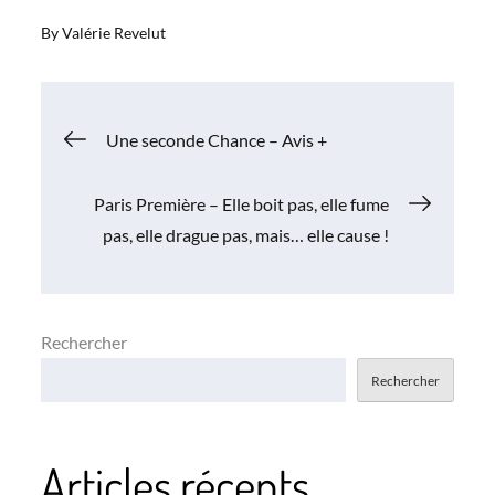
By
Valérie Revelut
Navigation
Une seconde Chance – Avis +
de
Paris Première – Elle boit pas, elle fume
pas, elle drague pas, mais… elle cause !
l’article
Rechercher
Rechercher
Articles récents