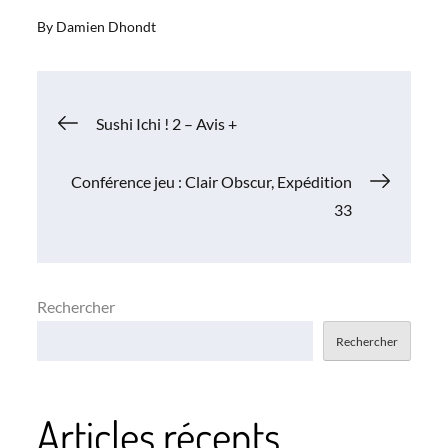
By
Damien Dhondt
Navigation
Sushi Ichi ! 2 – Avis +
de
Conférence jeu : Clair Obscur, Expédition
33
l’article
Rechercher
Rechercher
Articles récents