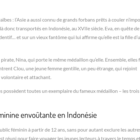
raïbes : l’Asie a aussi connu de grands forbans prêts à couler n’imp
ilà donc transportés en Indonésie, au XVIIe siècle. Eva, en quête de
tif… et sur un vieux fantôme qui lui affirme qu’elle est la fille d’
 pirate, Nina, qui porte le même médaillon qu’elle. Ensemble, elles 
ontrent Clou, une jeune femme gentille, un peu étrange, qui rejoint
 volontaire et attachant.
es possèdent toutes un exemplaire du fameux médaillon – les trois
minine envoûtante en Indonésie
blic féminin à partir de 12 ans, sans pour autant exclure les autre
est réuni pour faire voyager les jeunes lecteurs à travers le temps et