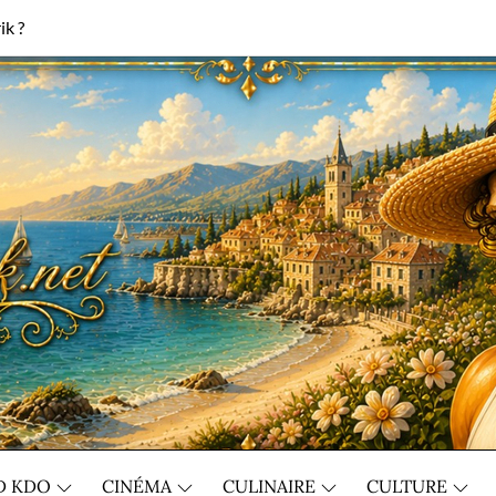
ik ?
D KDO
CINÉMA
CULINAIRE
CULTURE