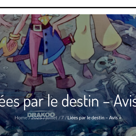
ées par le destin – Avi
Home
2025
juillet
7
Liées par le destin – Avis +