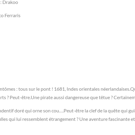
 : ‎Drakoo
o Ferraris
antômes : tous sur le pont ! 1681, Indes orientales néerlandaises.Q
rts ? Peut-être.Une pirate aussi dangereuse que têtue ? Certaine
entif doré qui orne son cou….Peut-être la clef de la quête qui gui
s filles qui lui ressemblent étrangement ? Une aventure fascinante et