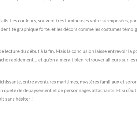
ails. Les couleurs, souvent très lumineuses voire surexposées, par
dentité graphique forte, et les décors comme les costumes témoi
 de lecture du début à la fin. Mais la conclusion laisse entrevoir la p
ache rapidement… et qu’on aimerait bien retrouver ailleurs sur les
îchissante, entre aventures maritimes, mystères familiaux et soror
) en quête de dépaysement et de personnages attachants. Et si d’aut
t sans hésiter !