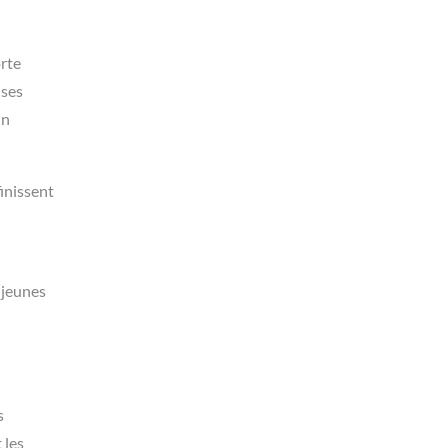
orte
 ses
un
finissent
 jeunes
s
 les