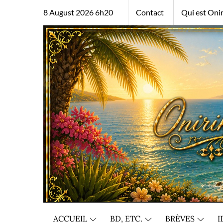
Skip
8 August 2026 6h20
Contact
Qui est Onir
to
content
ACCUEIL
BD, ETC.
BRÈVES
I