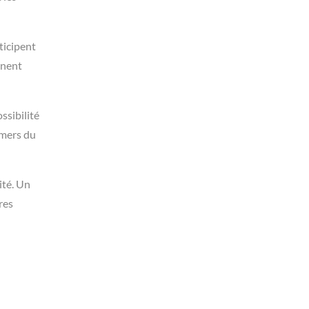
ticipent
gnent
ossibilité
 mers du
ité. Un
res