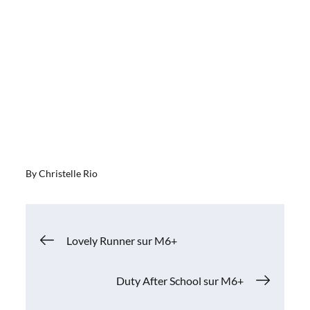
By
Christelle Rio
Navigation
Lovely Runner sur M6+
de
Duty After School sur M6+