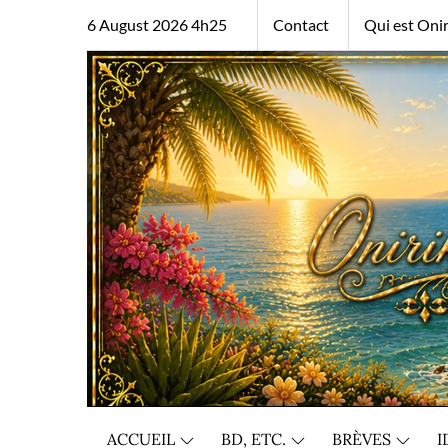
Skip
6 August 2026 4h25
Contact
Qui est Onir
to
content
ACCUEIL
BD, ETC.
BRÈVES
I