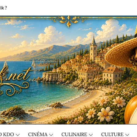
ik ?
D KDO
CINÉMA
CULINAIRE
CULTURE