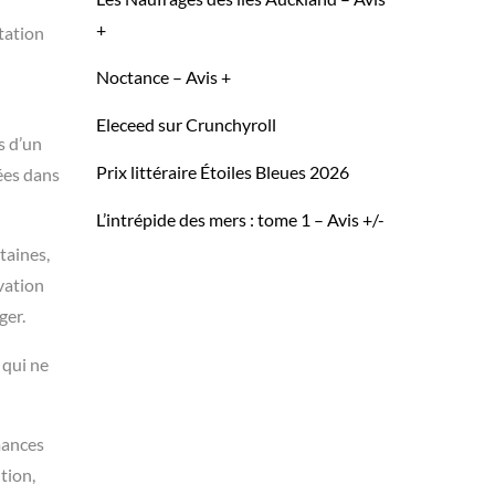
+
tation
Noctance – Avis +
Eleceed sur Crunchyroll
s d’un
Prix littéraire Étoiles Bleues 2026
ées dans
L’intrépide des mers : tome 1 – Avis +/-
taines,
vation
ger.
 qui ne
mances
tion,