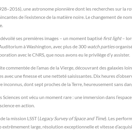
928–2016), une astronome pionnière dont les recherches sur la ro
incantes de l’existence de la matière noire. Le changement de nom
e.
 a dévoilé ses premières images – un moment baptisé
first light
– lor
 Auditorium à Washington, avec plus de 300
watch parties
organis
laboration avec le CNRS, que nous avons eu le privilège d’y assister.
ite commentée de l’amas de la Vierge, découvrant des galaxies loin
es avec une finesse et une netteté saisissantes. Dix heures d’obser
ore inconnus, dont sept proches de la Terre, heureusement sans dan
s Sciences ont vécu un moment rare : une immersion dans l’espace
 science en action.
de la mission LSST (
Legacy Survey of Space and Time
). Les perfor
p extrêmement large, résolution exceptionnelle et vitesse d’acquisi