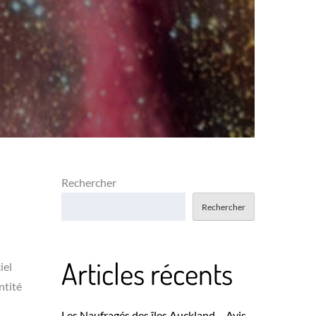
Rechercher
Rechercher
Articles récents
iel
ntité
Les Naufragés des îles Auckland – Avis