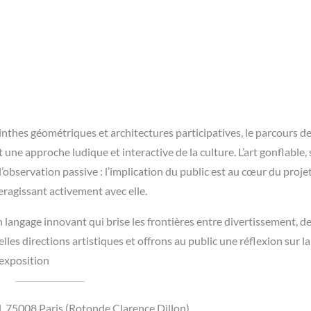
inthes géométriques et architectures participatives, le parcours d
 une approche ludique et interactive de la culture. L’art gonflable
 l’observation passive : l’implication du public est au cœur du projet
eragissant activement avec elle.
 langage innovant qui brise les frontières entre divertissement, de
es directions artistiques et offrons au public une réflexion sur la
’exposition
l, 75008 Paris (Rotonde Clarence Dillon)