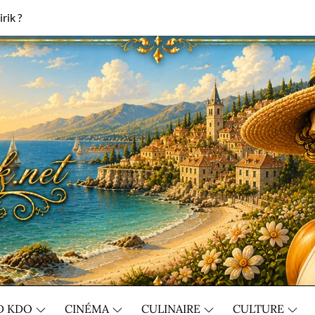
rik ?
D KDO
CINÉMA
CULINAIRE
CULTURE