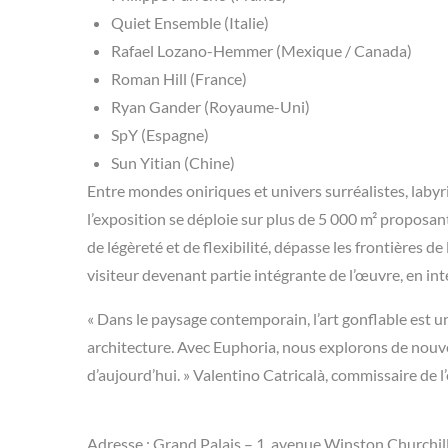
Quiet Ensemble (Italie)
Rafael Lozano-Hemmer (Mexique / Canada)
Roman Hill (France)
Ryan Gander (Royaume-Uni)
SpY (Espagne)
Sun Yitian (Chine)
Entre mondes oniriques et univers surréalistes, labyr
l’exposition se déploie sur plus de 5 000 m² proposant
de légèreté et de flexibilité, dépasse les frontières de
visiteur devenant partie intégrante de l’œuvre, en int
« Dans le paysage contemporain, l’art gonflable est un
architecture. Avec Euphoria, nous explorons de nouvell
d’aujourd’hui. » Valentino Catricalà, commissaire de l
Adresse : Grand Palais – 1, avenue Winston Churchil