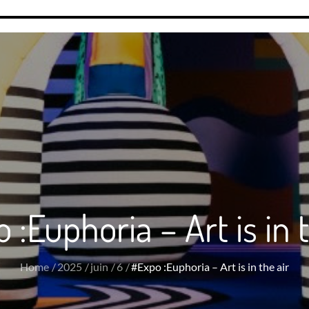
 :Euphoria – Art is in t
Home
2025
juin
6
#Expo :Euphoria – Art is in the air