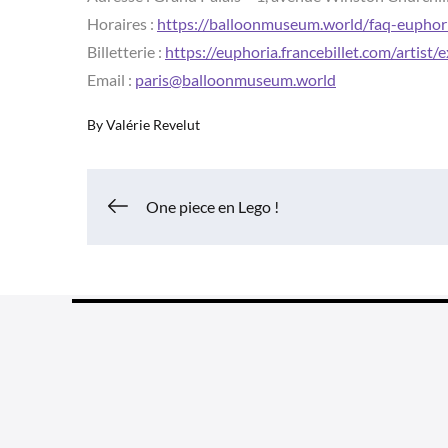
Horaires :
https://balloonmuseum.world/faq-euphor
Billetterie :
https://euphoria.francebillet.com/artist/
Email :
paris@balloonmuseum.world
By
Valérie Revelut
Navigation
One piece en Lego !
de
l’article