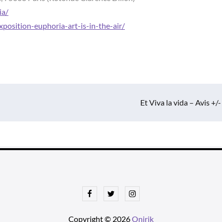
ia/
exposition-euphoria-art-is-in-the-air/
Et Viva la vida – Avis +/-
Facebook
Twitter
Instagram
Copyright © 2026
Onirik