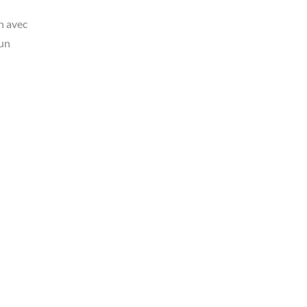
n avec
cun