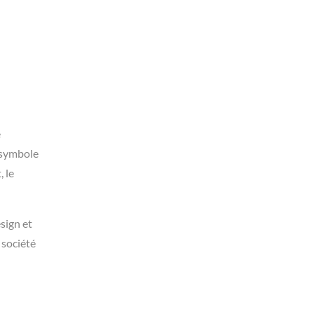
e
, symbole
, le
sign et
 société