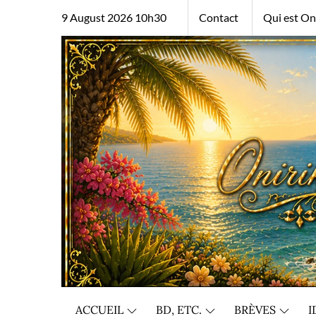
Skip
9 August 2026 10h30
Contact
Qui est Oni
to
content
ACCUEIL
BD, ETC.
BRÈVES
I