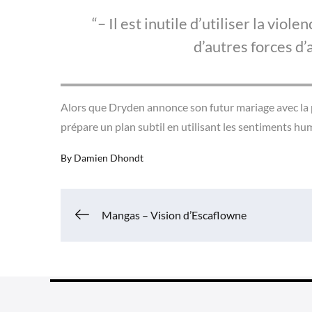
– Il est inutile d’utiliser la viole
d’autres forces d’
Alors que Dryden annonce son futur mariage avec la 
prépare un plan subtil en utilisant les sentiments hu
By
Damien Dhondt
Navigation
Mangas – Vision d’Escaflowne
de
l’article