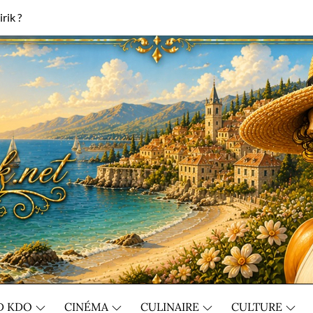
rik ?
D KDO
CINÉMA
CULINAIRE
CULTURE