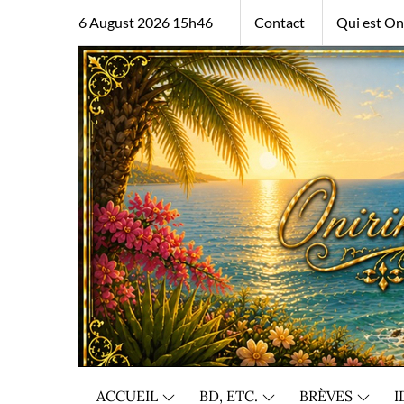
Skip
6 August 2026 15h46
Contact
Qui est Oni
to
content
ACCUEIL
BD, ETC.
BRÈVES
I