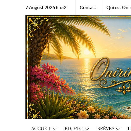
Skip
7 August 2026 8h52
Contact
Qui est Onir
to
content
ACCUEIL
BD, ETC.
BRÈVES
I