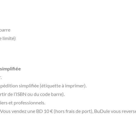
barre
e limité)
simplifiée
.
xpédition simplifiée (étiquette à imprimer).
rtir de l’ISBN ou du code barre).
liers et professionnels.
Vous vendez une BD 10 € (hors frais de port), BuDule vous reverse