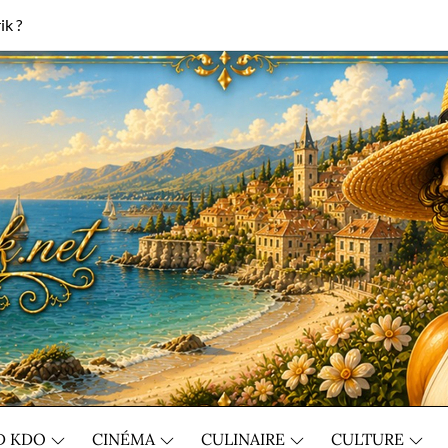
ik ?
D KDO
CINÉMA
CULINAIRE
CULTURE