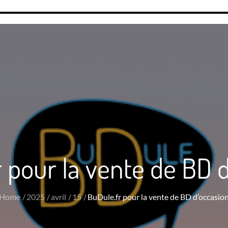
 pour la vente de BD 
Home
2025
avril
15
BuDule.fr pour la vente de BD d’occasio