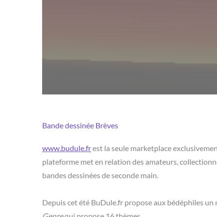
Bande dessinée
Brèves
www.budule.fr
est la seule marketplace exclusivement
plateforme met en relation des amateurs, collectionn
bandes dessinées de seconde main.
Depuis cet été BuDule.fr propose aux bédéphiles un nou
Genre
qui propose 16 thèmes.