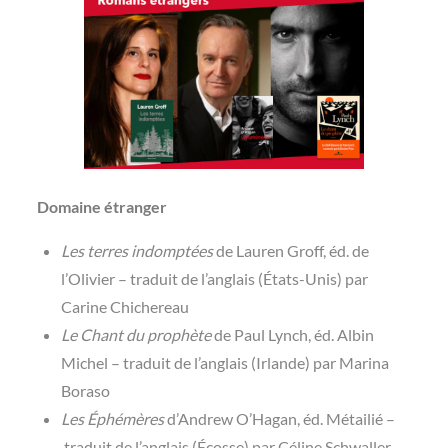
Domaine étranger
Les terres indomptées
de Lauren Groff, éd. de
l’Olivier – traduit de l’anglais (États-Unis) par
Carine Chichereau
Le Chant du prophète
de Paul Lynch, éd. Albin
Michel – traduit de l’anglais (Irlande) par Marina
Boraso
Les Éphémères
d’Andrew O’Hagan, éd. Métailié –
traduit de l’anglais (Écosse) par Céline Schwaller