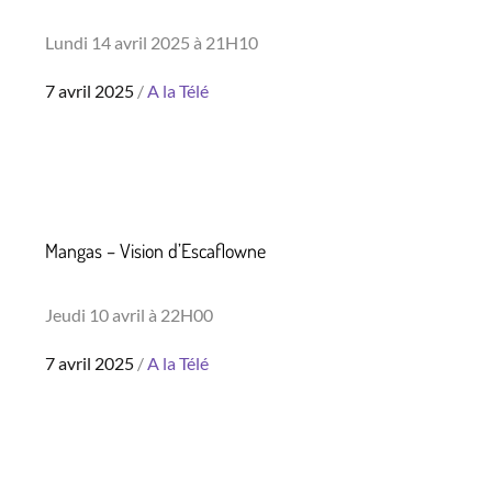
Lundi 14 avril 2025 à 21H10
Posted
7 avril 2025
A la Télé
on
Mangas – Vision d’Escaflowne
Jeudi 10 avril à 22H00
Posted
7 avril 2025
A la Télé
on