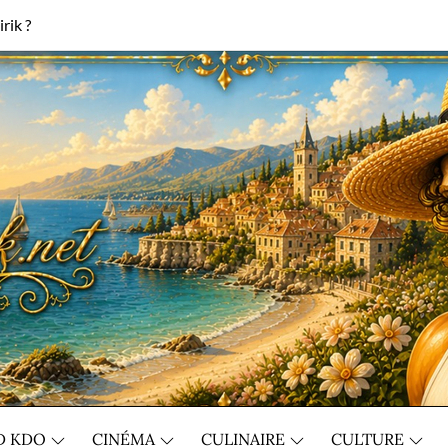
rik ?
D KDO
CINÉMA
CULINAIRE
CULTURE