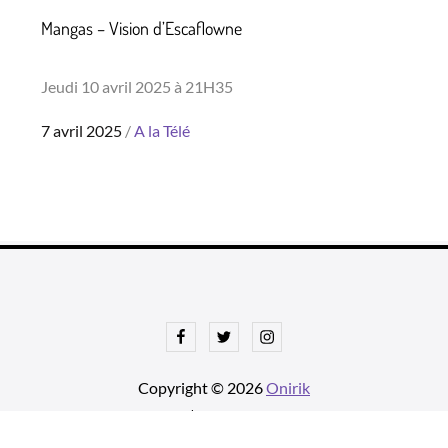
Mangas – Vision d’Escaflowne
Jeudi 10 avril 2025 à 21H35
Posted
7 avril 2025
A la Télé
on
Facebook
Twitter
Instagram
Copyright © 2026
Onirik
tnews Pro de
Theme Palace
| Ajustements par
Une histoire avec u