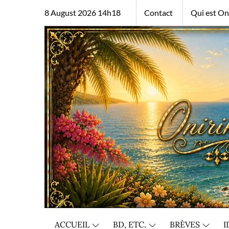
Skip
8 August 2026 14h18
Contact
Qui est Oni
to
content
ACCUEIL
BD, ETC.
BRÈVES
I