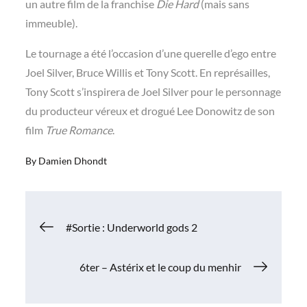
un autre film de la franchise
Die Hard
(mais sans
immeuble).
Le tournage a été l’occasion d’une querelle d’ego entre
Joel Silver, Bruce Willis et Tony Scott. En représailles,
Tony Scott s’inspirera de Joel Silver pour le personnage
du producteur véreux et drogué Lee Donowitz de son
film
True Romance
.
By
Damien Dhondt
Navigation
#Sortie : Underworld gods 2
de
6ter – Astérix et le coup du menhir
l’article