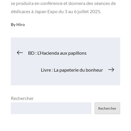
se produira en conférence et donnera des séances de
dédicaces à Japan Expo du 3 au 6 juillet 2025.
By
Hiro
Navigation
BD : L’Hacienda aux papillons
de
Livre : La papeterie du bonheur
l’article
Rechercher
Rechercher