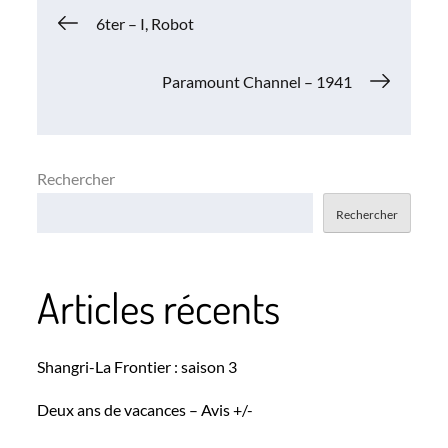
Navigation
6ter – I, Robot
de
Paramount Channel – 1941
l’article
Rechercher
Rechercher
Articles récents
Shangri-La Frontier : saison 3
Deux ans de vacances – Avis +/-