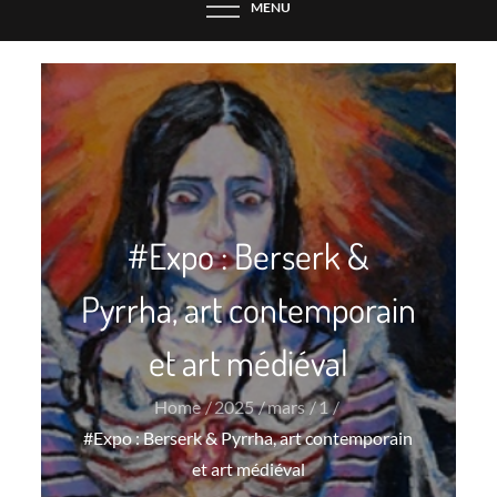
MENU
#Expo : Berserk &
Pyrrha, art contemporain
et art médiéval
Home
2025
mars
1
#Expo : Berserk & Pyrrha, art contemporain
et art médiéval