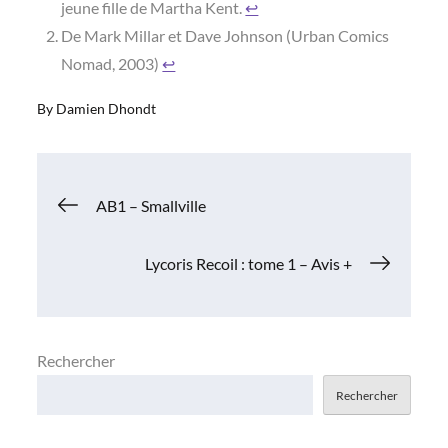
jeune fille de Martha Kent.
↩︎
De Mark Millar et Dave Johnson (Urban Comics
Nomad, 2003)
↩︎
By
Damien Dhondt
Navigation
AB1 – Smallville
de
Lycoris Recoil : tome 1 – Avis +
l’article
Rechercher
Rechercher