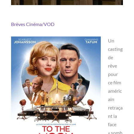
Brèves
Cinéma/VOD
Un
casting
de
rêve
pour
ce film
améric
ain
retraça
nt la
face
« somb