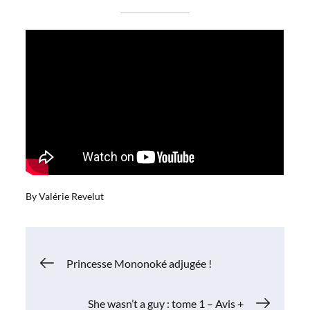
By
Valérie Revelut
Navigation
Princesse Mononoké adjugée !
de
She wasn’t a guy : tome 1 – Avis +