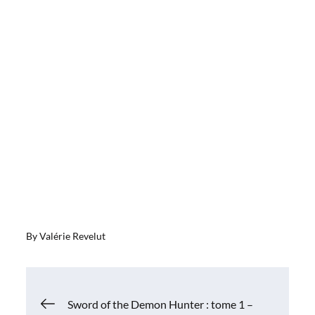
By
Valérie Revelut
Navigation
Sword of the Demon Hunter : tome 1 –