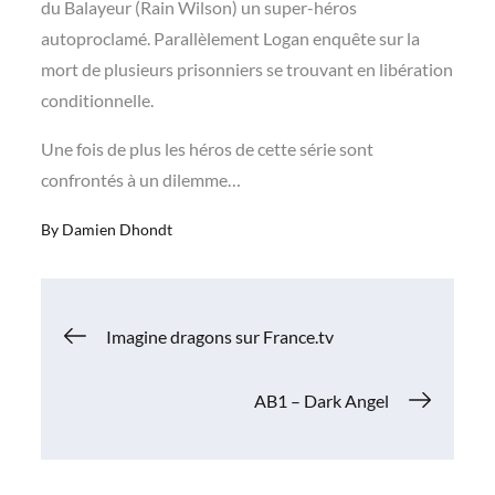
du Balayeur (Rain Wilson) un super-héros
autoproclamé. Parallèlement Logan enquête sur la
mort de plusieurs prisonniers se trouvant en libération
conditionnelle.
Une fois de plus les héros de cette série sont
confrontés à un dilemme…
By
Damien Dhondt
Navigation
Imagine dragons sur France.tv
de
AB1 – Dark Angel
l’article