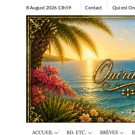
Skip
8 August 2026 13h59
Contact
Qui est Oni
to
content
ACCUEIL
BD, ETC.
BRÈVES
I