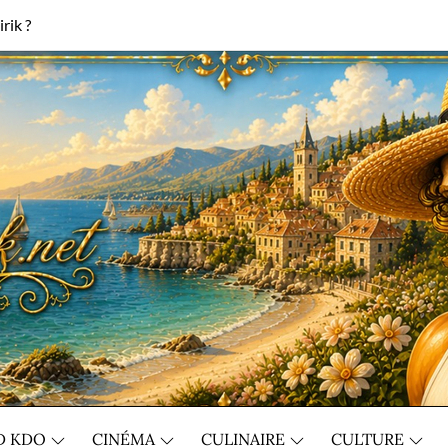
rik ?
D KDO
CINÉMA
CULINAIRE
CULTURE