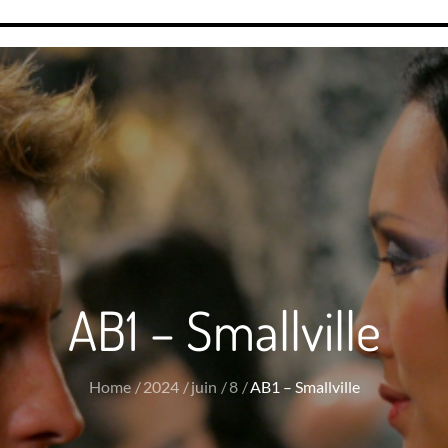
AB1 – Smallville
Home
2024
juin
8
AB1 – Smallville