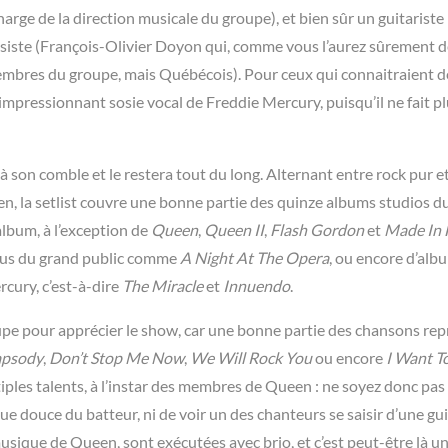
charge de la direction musicale du groupe), et bien sûr un guitariste
assiste (François-Olivier Doyon qui, comme vous l’aurez sûrement d
embres du groupe, mais Québécois). Pour ceux qui connaitraient d
 impressionnant sosie vocal de Freddie Mercury, puisqu’il ne fait p
 son comble et le restera tout du long. Alternant entre rock pur et
en, la setlist couvre une bonne partie des quinze albums studios 
lbum, à l’exception de
Queen
,
Queen II
,
Flash Gordon
et
Made In
nnus du grand public comme
A Night At The Opera
, ou encore d’alb
cury, c’est-à-dire
The Miracle
et
Innuendo
.
pe pour apprécier le show, car une bonne partie des chansons rep
apsody
,
Don’t Stop Me Now
,
We Will Rock You
ou encore
I Want T
ples talents, à l’instar des membres de Queen : ne soyez donc pas
ue douce du batteur, ni de voir un des chanteurs se saisir d’une gu
musique de Queen, sont exécutées avec brio, et c’est peut-être là u