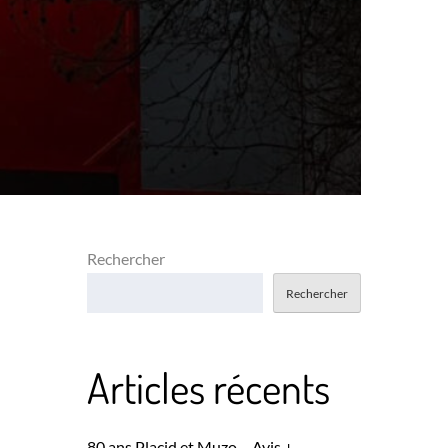
Rechercher
Rechercher
Articles récents
80 ans Placid et Muzo – Avis +