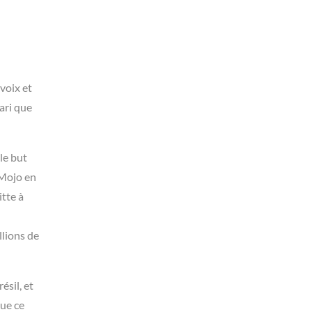
voix et
ari que
le but
 Mojo en
tte à
llions de
ésil, et
que ce