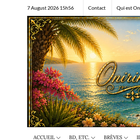
Skip
7 August 2026 15h56
Contact
Qui est Oni
to
content
ACCUEIL
BD, ETC.
BRÈVES
I