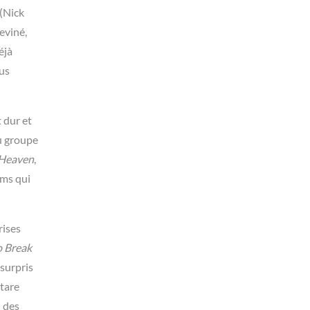
 (Nick
eviné,
éjà
lus
 dur et
du groupe
 Heaven
,
ums qui
rises
o Break
 surpris
itare
n des