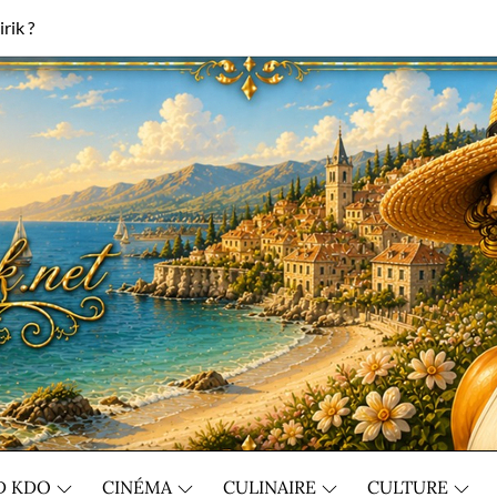
rik ?
D KDO
CINÉMA
CULINAIRE
CULTURE