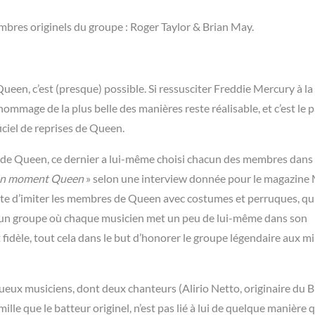
embres originels du groupe : Roger Taylor & Brian May.
Queen, c’est (presque) possible. Si ressusciter Freddie Mercury à la 
ommage de la plus belle des manières reste réalisable, et c’est le p
ficiel de reprises de Queen.
ur de Queen, ce dernier a lui-même choisi chacun des membres dans 
un moment Queen
» selon une interview donnée pour le magazine
te d’imiter les membres de Queen avec costumes et perruques, qui
t à un groupe où chaque musicien met un peu de lui-même dans son
 fidèle, tout cela dans le but d’honorer le groupe légendaire aux mi
eux musiciens, dont deux chanteurs (Alirio Netto, originaire du Br
lle que le batteur originel, n’est pas lié à lui de quelque manière 