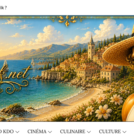
ik ?
D KDO
CINÉMA
CULINAIRE
CULTURE