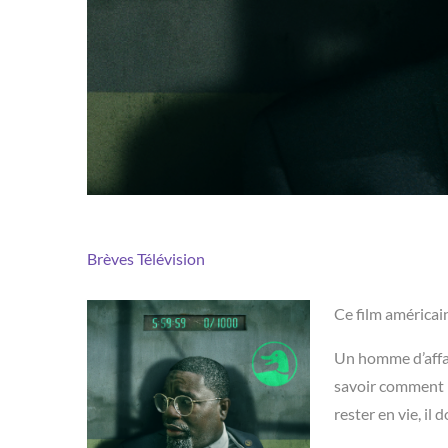
Brèves
Télévision
Ce film américai
Un homme d’affai
savoir comment i
rester en vie, il