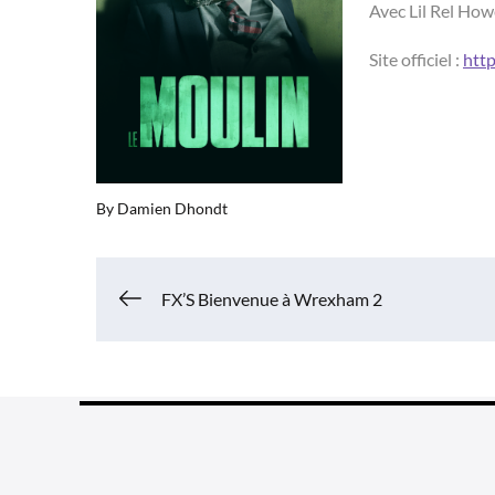
Avec Lil Rel How
Site officiel :
http
By
Damien Dhondt
Navigation
FX’S Bienvenue à Wrexham 2
de
l’article