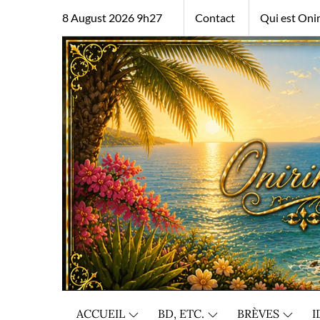
Skip
8 August 2026 9h27
Contact
Qui est Onir
to
content
ACCUEIL
BD, ETC.
BRÈVES
I