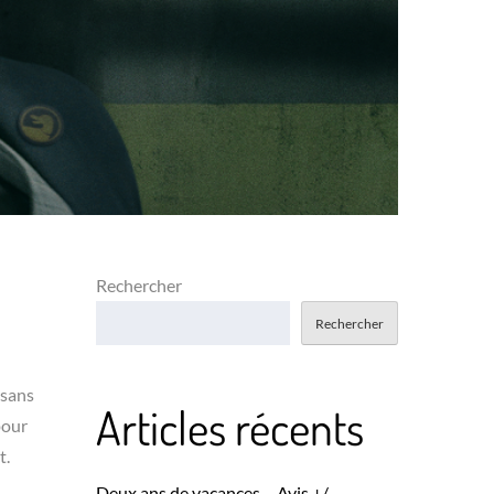
Rechercher
Rechercher
 sans
Articles récents
pour
t.
Deux ans de vacances – Avis +/-