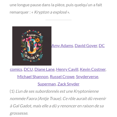
une longue pause dans la pièce, puis quelqu’un a fait
remarquer : «
Krypton a explosé
».
Amy Adams
, 
David Goyer
, 
DC
comics
, 
DCU
, 
Diane Lane
, 
Henry Cavill
, 
Kevin Costner
, 
Michael Shannon
, 
Russel Crowe
, 
Snyderverse
, 
Superman
, 
Zack Snyder
(1)
L’un de ses subordonnés est une Kryptonienne
nommée Faora (Antje Traue). Ce rôle aurait dû revenir
à Gal Gadot, mais elle a dû y renoncer en raison de sa
grossesse.