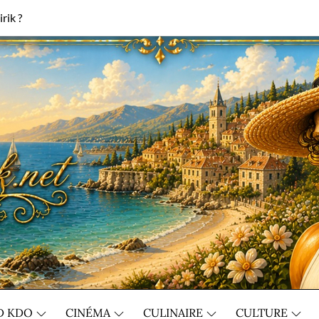
rik ?
D KDO
CINÉMA
CULINAIRE
CULTURE