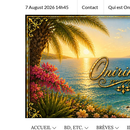
Skip
7 August 2026 14h45
Contact
Qui est Oni
to
content
ACCUEIL
BD, ETC.
BRÈVES
I