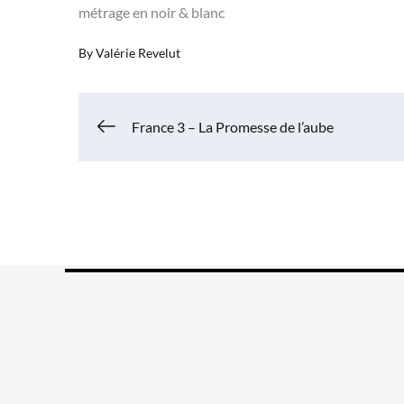
métrage en noir & blanc
By
Valérie Revelut
Navigation
France 3 – La Promesse de l’aube
de
l’article