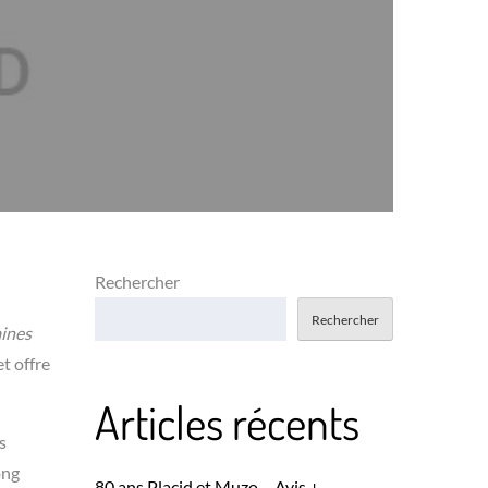
Rechercher
Rechercher
ines
t offre
Articles récents
s
ong
80 ans Placid et Muzo – Avis +