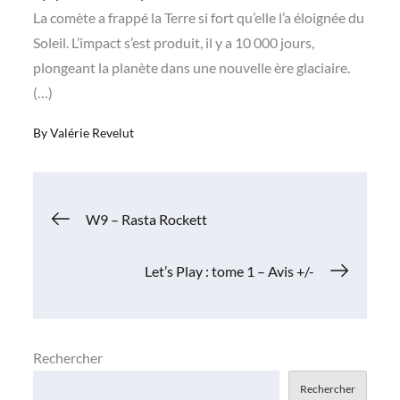
La comète a frappé la Terre si fort qu’elle l’a éloignée du
Soleil. L’impact s’est produit, il y a 10 000 jours,
plongeant la planète dans une nouvelle ère glaciaire.
(…)
By
Valérie Revelut
Navigation
W9 – Rasta Rockett
de
Let’s Play : tome 1 – Avis +/-
l’article
Rechercher
Rechercher