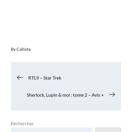
By
Callixta
Navigation
RTL9 – Star Trek
de
Sherlock, Lupin & moi : tome 2 – Avis +
l’article
Rechercher