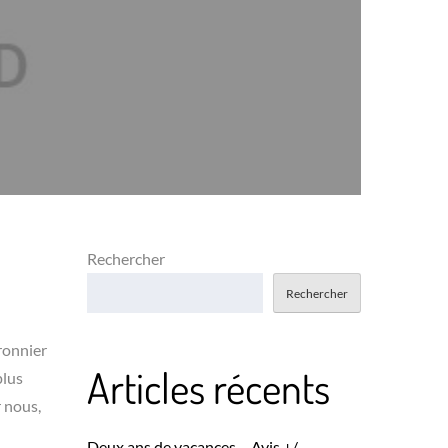
Rechercher
Rechercher
rronnier
Articles récents
plus
r nous,
Deux ans de vacances – Avis +/-