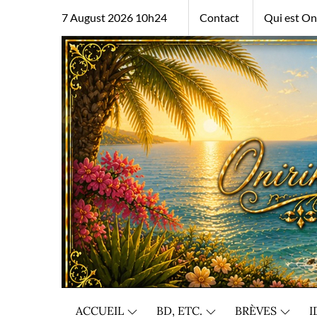
Skip
7 August 2026 10h24
Contact
Qui est Oni
to
content
ACCUEIL
BD, ETC.
BRÈVES
I