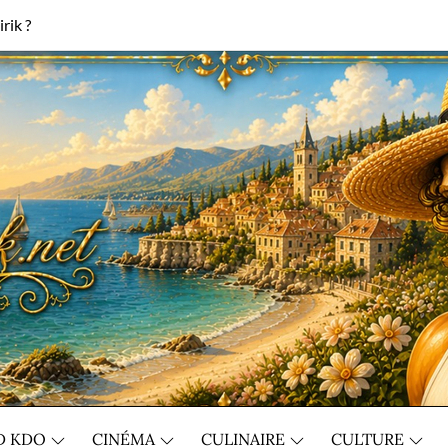
rik ?
D KDO
CINÉMA
CULINAIRE
CULTURE