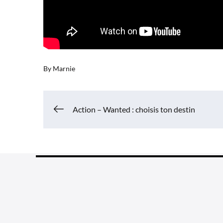
By
Marnie
Navigation
Action – Wanted : choisis ton destin
de
l’article