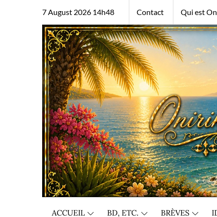
Skip
7 August 2026 14h48
Contact
Qui est Oni
to
content
ACCUEIL
BD, ETC.
BRÈVES
I