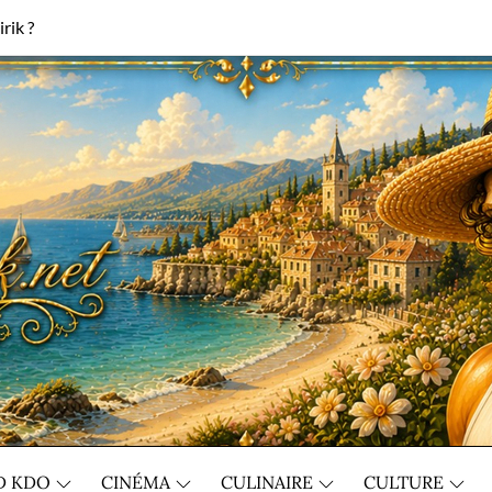
rik ?
D KDO
CINÉMA
CULINAIRE
CULTURE