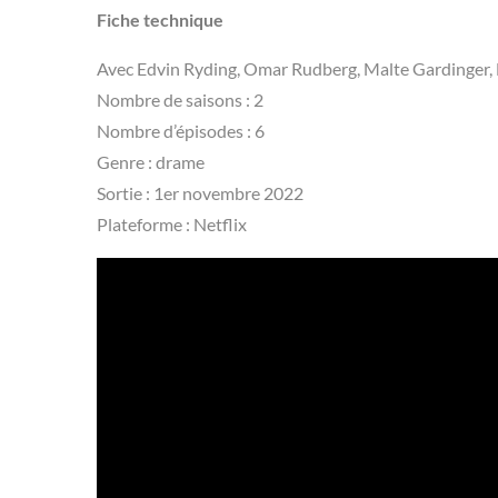
Fiche technique
Avec Edvin Ryding, Omar Rudberg, Malte Gardinger, F
Nombre de saisons : 2
Nombre d’épisodes : 6
Genre : drame
Sortie : 1er novembre 2022
Plateforme : Netflix