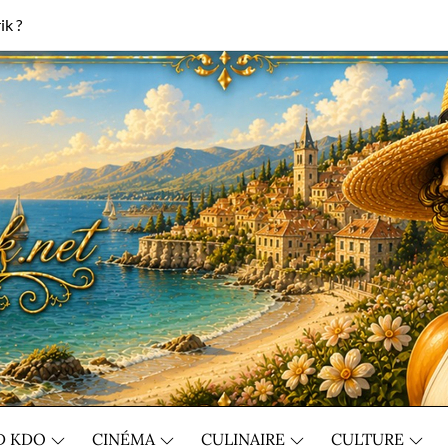
ik ?
D KDO
CINÉMA
CULINAIRE
CULTURE