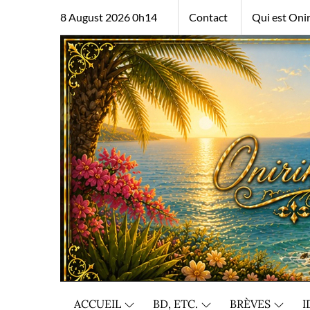
Skip
8 August 2026 0h14
Contact
Qui est Onir
to
content
ACCUEIL
BD, ETC.
BRÈVES
I