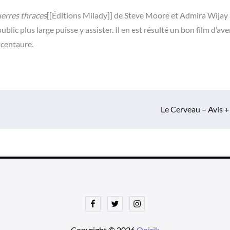
erres thraces
[[Éditions Milady]] de Steve Moore et Admira Wijay 
blic plus large puisse y assister. Il en est résulté un bon film d’av
u centaure.
Le Cerveau – Avis +
Facebook
Twitter
Instagram
Copyright © 2026
Onirik