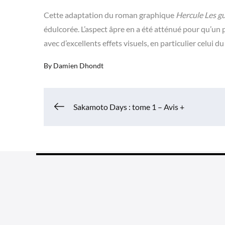
Cette adaptation du roman graphique
Hercule Les gu
édulcorée. L’aspect âpre en a été atténué pour qu’un pu
avec d’excellents effets visuels, en particulier celui d
By
Damien Dhondt
Navigation
Sakamoto Days : tome 1 – Avis +
de
l’article