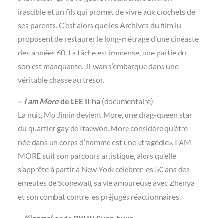
irascible et un fils qui promet de vivre aux crochets de
ses parents. C’est alors que les Archives du film lui
proposent de restaurer le long-métrage d’une cinéaste
des années 60. La tâche est immense, une partie du
son est manquante. Ji-wan s’embarque dans une
véritable chasse au trésor.
–
I am More
de LEE Il-ha
(documentaire)
La nuit, Mo Jimin devient More, une drag-queen star
du quartier gay de Itaewon. More considère qu’être
née dans un corps d’homme est une «tragédie». I AM
MORE suit son parcours artistique, alors qu’elle
s’apprête à partir à New York célébrer les 50 ans des
émeutes de Stonewall, sa vie amoureuse avec Zhenya
et son combat contre les préjugés réactionnaires.
–
Kingmaker
de BYUN Sung-hyun