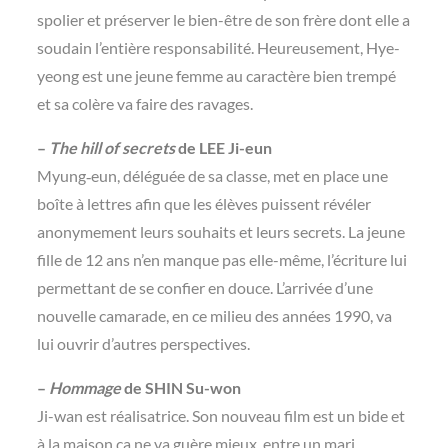
spolier et préserver le bien-être de son frère dont elle a
soudain l’entière responsabilité. Heureusement, Hye-
yeong est une jeune femme au caractère bien trempé
et sa colère va faire des ravages.
–
The hill of secrets
de LEE Ji-eun
Myung‑eun, déléguée de sa classe, met en place une
boîte à lettres afin que les élèves puissent révéler
anonymement leurs souhaits et leurs secrets. La jeune
fille de 12 ans n’en manque pas elle-même, l’écriture lui
permettant de se confier en douce. L’arrivée d’une
nouvelle camarade, en ce milieu des années 1990, va
lui ouvrir d’autres perspectives.
–
Hommage
de SHIN Su-won
Ji-wan est réalisatrice. Son nouveau film est un bide et
à la maison ça ne va guère mieux, entre un mari