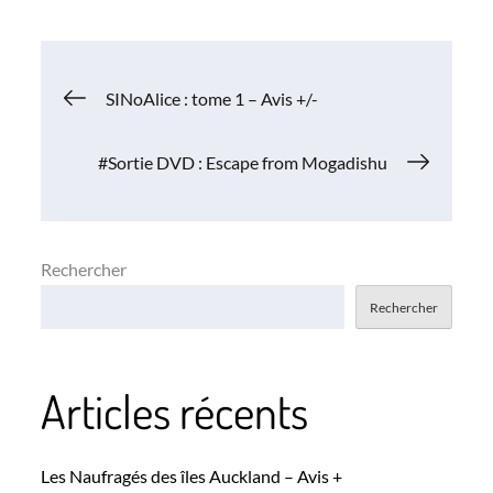
Navigation
SINoAlice : tome 1 – Avis +/-
de
#Sortie DVD : Escape from Mogadishu
l’article
Rechercher
Rechercher
Articles récents
Les Naufragés des îles Auckland – Avis +