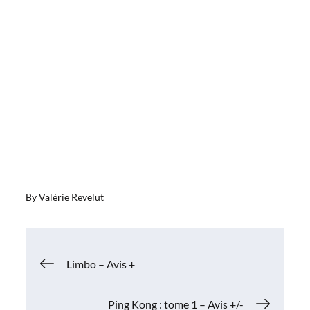
By
Valérie Revelut
Navigation
Limbo – Avis +
de
Ping Kong : tome 1 – Avis +/-