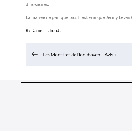
dinosaures.
La mariée ne panique pas. Il est vrai que Jenny Lewis
By
Damien Dhondt
Navigation
Les Monstres de Rookhaven – Avis +
de
l’article
Grea