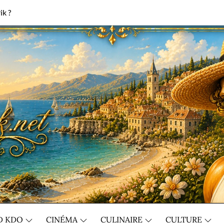
ik ?
D KDO
CINÉMA
CULINAIRE
CULTURE