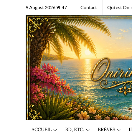
Skip
9 August 2026 9h47
Contact
Qui est Onir
to
content
ACCUEIL
BD, ETC.
BRÈVES
I