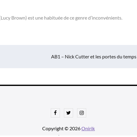
 (Lucy Brown) est une habituée de ce genre d’inconvénients.
AB1 – Nick Cutter et les portes du temps
Facebook
Twitter
Instagram
Copyright © 2026
Onirik
tnews Pro de
Theme Palace
| Ajustements par
Une histoire avec u