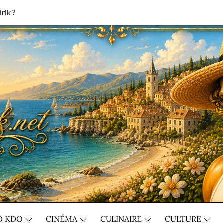
rik ?
D KDO
CINÉMA
CULINAIRE
CULTURE