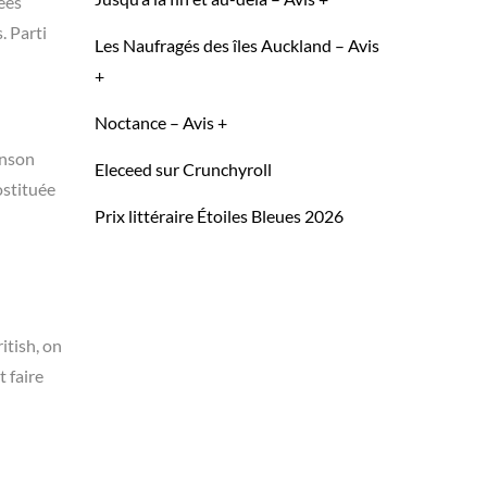
ées
. Parti
Les Naufragés des îles Auckland – Avis
+
Noctance – Avis +
inson
Eleceed sur Crunchyroll
rostituée
Prix littéraire Étoiles Bleues 2026
itish, on
t faire