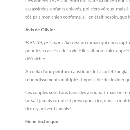
Des années 1975 à aujourd’hui, Kate Atkinson nous pl
assassinées, enfants enlevés, policiers véreux, mais à sa
tôt, pris mon chien confirme, s’il en était besoin, qu
Avis de Olivier
Parti tôt, pris mon chien
est un roman qui nous captu
pour les « cassés » de la vie. Elle sait nous faire appréc
défraichie…
Au delà d’une peinture caustique de la société anglais
rebondissements multiples. Impossible de deviner qui 
Les couples sont tous bancales à souhait, mais on ren
ne sait jamais ce qui est prévu pour rire, dans la mul
rire n’y arrivent jamais !
Fiche technique