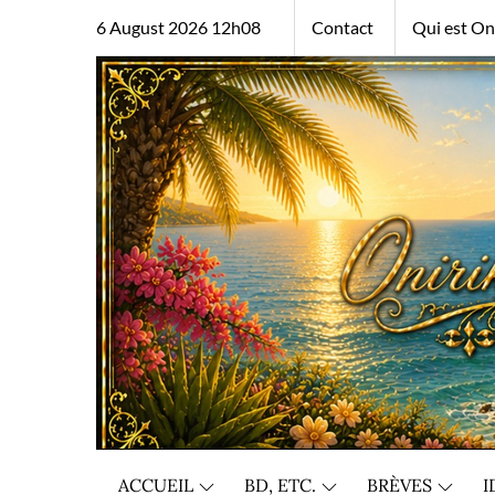
Skip
6 August 2026 12h08
Contact
Qui est Oni
to
content
ACCUEIL
BD, ETC.
BRÈVES
I