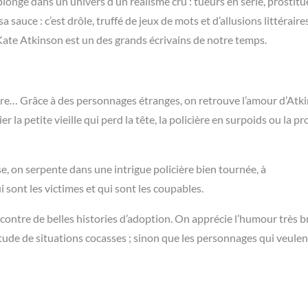
onge dans un univers d’un réalisme cru : tueurs en série, prostitu
 sauce : c’est drôle, truffé de jeux de mots et d’allusions littéraires
e Kate Atkinson est un des grands écrivains de notre temps.
re… Grâce à des personnages étranges, on retrouve l’amour d’Atk
ier la petite vieille qui perd la tête, la policière en surpoids ou la p
e, on serpente dans une intrigue policière bien tournée, à
sont les victimes et qui sont les coupables.
contre de belles histories d’adoption. On apprécie l’humour très br
titude de situations cocasses ; sinon que les personnages qui veulen