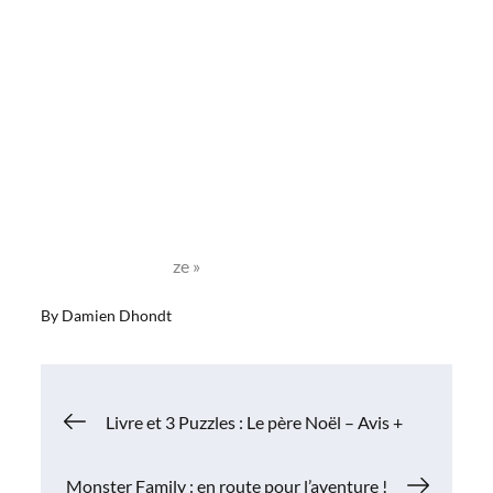
ze »
By
Damien Dhondt
Navigation
Livre et 3 Puzzles : Le père Noël – Avis +
de
Monster Family : en route pour l’aventure !