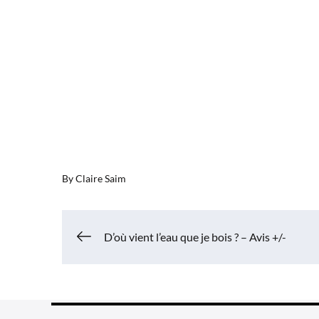
By
Claire Saim
Navigation
D’où vient l’eau que je bois ? – Avis +/-
de