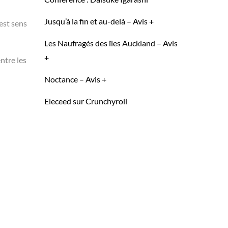
Jusqu’à la fin et au-delà – Avis +
 est sens
Les Naufragés des îles Auckland – Avis
+
ntre les
Noctance – Avis +
Eleceed sur Crunchyroll