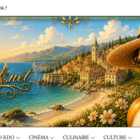
ik ?
D KDO
CINÉMA
CULINAIRE
CULTURE