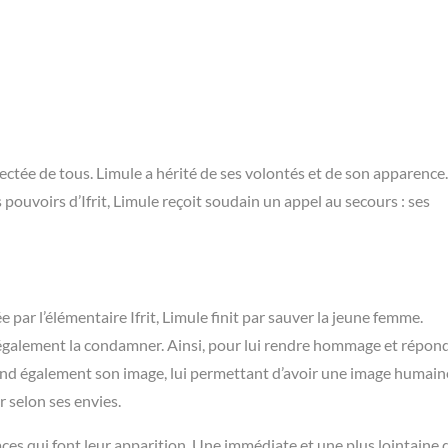
pectée de tous. Limule a hérité de ses volontés et de son apparence.
pouvoirs d’Ifrit, Limule reçoit soudain un appel au secours : ses
ar l’élémentaire Ifrit, Limule finit par sauver la jeune femme.
 également la condamner. Ainsi, pour lui rendre hommage et répond
prend également son image, lui permettant d’avoir une image humain
r selon ses envies.
es qui font leur apparition. Une immédiate et une plus lointaine 