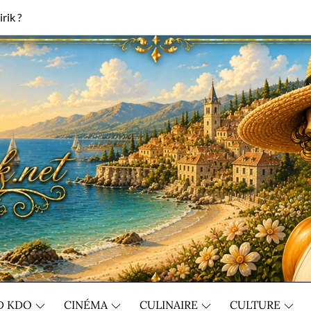
rik ?
D KDO
CINÉMA
CULINAIRE
CULTURE