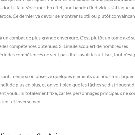
dont il faut s’occuper. En effet, une bande d’individus s’attaque a
éroce. Ce dernier va devoir se montrer subtil ou plutôt convainca
e à un combat de plus grande envergure. C’est plutôt un tome axé s
uvelles compétences obtenues. Si Limule acquiert de nombreuses
uérir des compétences ne veut pas dire savoir les utiliser, tout n’est 
essant, même si on observe quelques éléments qui nous font tiquer. 
dit de plus en plus, et on voit bien que les tâches se distribuent 
nt voulu, ni totalement fixe, car les personnages principaux ne son
restent et inversement.