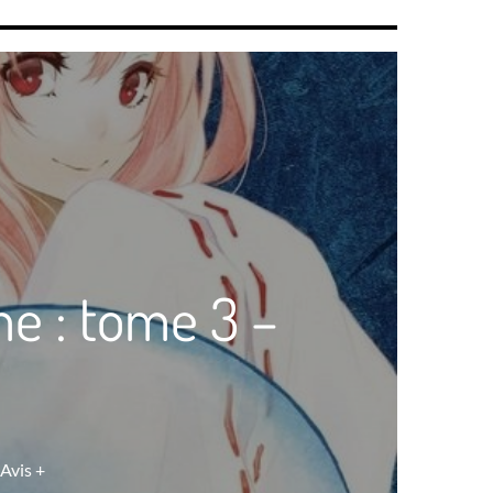
me : tome 3 –
Avis +