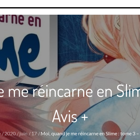
e me réincarne en Sli
Avis +
e
2020
juin
17
Moi, quand je me réincarne en Slime : tome 3 – 