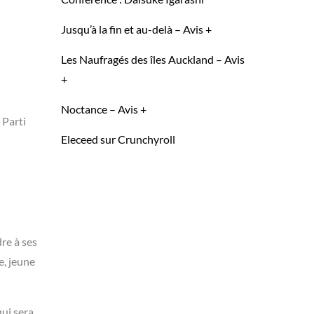
Jusqu’à la fin et au-delà – Avis +
Les Naufragés des îles Auckland – Avis
+
Noctance – Avis +
 Parti
Eleceed sur Crunchyroll
re à ses
e, jeune
qui sera