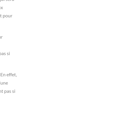
ux
nt pour
ur
pas si
En effet,
d’une
t pas si