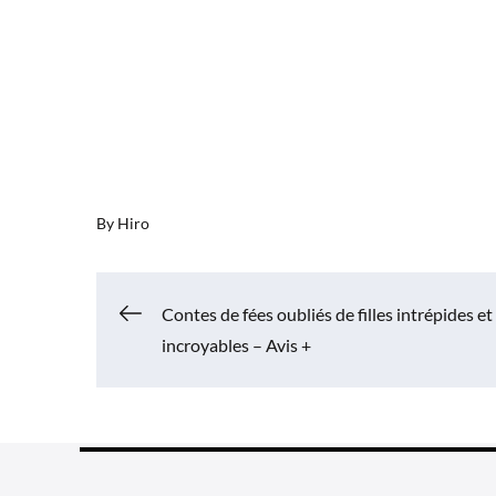
By
Hiro
Navigation
Contes de fées oubliés de filles intrépides et
incroyables – Avis +
de
l’article