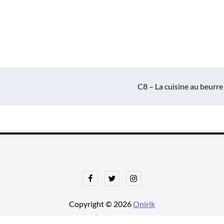
C8 – La cuisine au beurre
Facebook
Twitter
Instagram
Copyright © 2026
Onirik
tnews Pro de
Theme Palace
| Ajustements par
Une histoire avec u