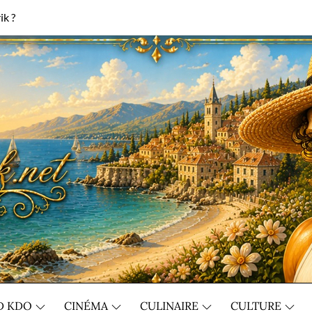
ik ?
D KDO
CINÉMA
CULINAIRE
CULTURE