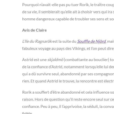
Pourquoi n’avait-elle pas pu tuer Rorik, le traître cou
de sa vie, il semblerait qu’elle ait à choisir vers qui ir
homme dangereux capable de troubler ses sens et son
Avis de Claire
L’Ile du Ragnarök
est la suite du
Souffle de Njörd
, ma
fabuleux voyage au pays des Vikings, et l’on peut dir
Astrid est une
skjaldmö
(combattante au bouclier) tou
de la confiance d’Astrid, notamment lorsqu’elle lui de
qui a dû survivre seul, abandonné par ses compagnons. 
rien. Et quand Astrid le trouve, la rencontre est électr
Rorik a souffert d’être abandonné et cela influence so
raison. Hors de question qu’il reste encore seul sur cet
confiance. Peu à peu, il l’apprivoise, la séduit, la con
fidèle…