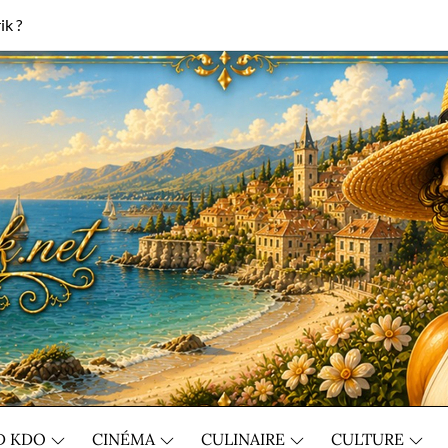
ik ?
D KDO
CINÉMA
CULINAIRE
CULTURE