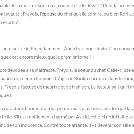
pable de la mort de son frère, comme elle le devait ? Pour la premièr
a sa loyauté : Freydis, l’épouse du chef qu’elle admire, ou bien Rorik, 
 esprit ?
is peut se lire indépendamment. Anna Lyra nous invite à un nouve
e que c’est encore mieux que le premier tome !
te dévouée à sa maîtresse, Freydis, la soeur du chef. Celle-ci use 
mande de tuer un homme. Il s’agit de Rorik, rencontré dans le tome 
Freydis l’accuse de meurtre et de trahison. Le lecteur sait qu’il n’
ique !
n caractère. L’homme a tout perdu, mais plus rien à perdre que la vi
te île. S’il est rapidement charmé par Astrid, celle-ci ne lui fait pas
vainc de son innocence. Contre toute attente, il va devenir son allié l