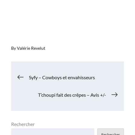
By
Valérie Revelut
Navigation
Syfy – Cowboys et envahisseurs
de
T’choupi fait des crêpes – Avis +/-
l’article
Rechercher
Rechercher