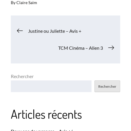
By
Claire Saim
Navigation
Justine ou Juliette – Avis +
de
TCM Cinéma – Alien 3
l’article
Rechercher
Rechercher
Articles récents