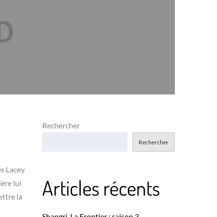
Rechercher
Rechercher
es Lacey
Articles récents
ère lui
ttre la
Shangri-La Frontier : saison 3