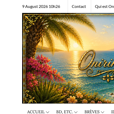
Skip
9 August 2026 10h26
Contact
Qui est Oni
to
content
ACCUEIL
BD, ETC.
BRÈVES
I