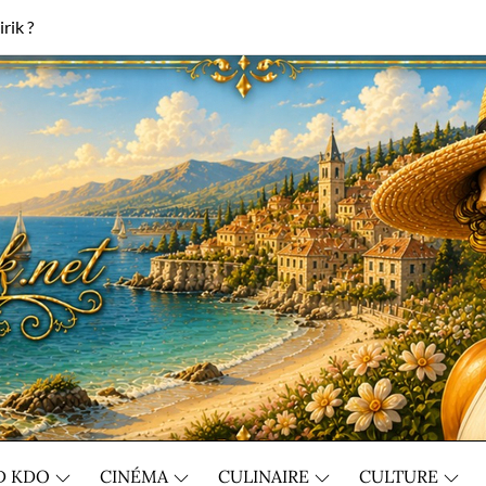
rik ?
D KDO
CINÉMA
CULINAIRE
CULTURE