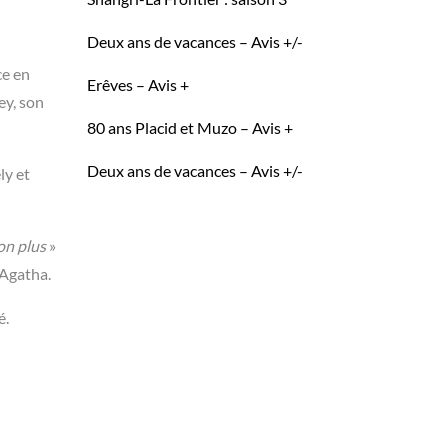
Deux ans de vacances – Avis +/-
ce en
Erêves – Avis +
ey, son
80 ans Placid et Muzo – Avis +
Deux ans de vacances – Avis +/-
ly et
on plus
»
’Agatha.
é.