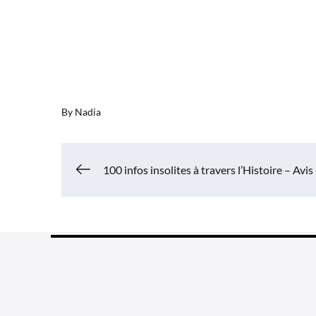
By
Nadia
Navigation
100 infos insolites à travers l’Histoire – Avis
de
l’article