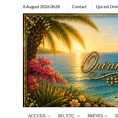
Skip
8 August 2026 0h28
Contact
Qui est Onir
to
content
ACCUEIL
BD, ETC.
BRÈVES
I