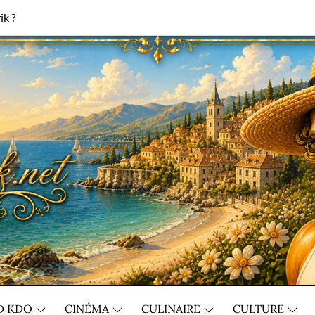
ik ?
D KDO
CINÉMA
CULINAIRE
CULTURE