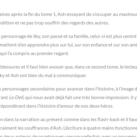
nes après la fin du tome 1, Ash essayant de s’occuper au maxim
dition et ne pas trop souffrir des regards des autres.
personnage de Sky, son passé et sa famille, celui-ci est plus centré 
ttent d’en apprendre plus sur lui, sur son enfance et sur son ami
 qui l’a compris au premier regard.
lessures et il faut bien avouer que, dans ce second tome, le lecteu
 Sky et Ash ont bien du mal à communiquer.
es personnages secondaires pour avancer dans l’histoire, à l’image 
urant
Le Deli
, qui nous avait déjà fait une très bonne impression. Il y
 prépondérant dans l’histoire d’amour de nos deux héros.
n dans la narration au présent comme dans les flash-back et il fau
vraiment les souffrances d’Ash. L’écriture à quatre mains fonctionn
 les deux auteurs de se retrouver une nouvelle fois avec un nouvea