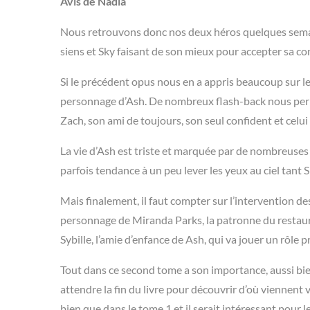
Avis de Nadia
Nous retrouvons donc nos deux héros quelques semai
siens et Sky faisant de son mieux pour accepter sa con
Si le précédent opus nous en a appris beaucoup sur le 
personnage d’Ash. De nombreux flash-back nous perme
Zach, son ami de toujours, son seul confident et celui
La vie d’Ash est triste et marquée par de nombreuses b
parfois tendance à un peu lever les yeux au ciel tant
Mais finalement, il faut compter sur l’intervention d
personnage de Miranda Parks, la patronne du resta
Sybille, l’amie d’enfance de Ash, qui va jouer un rôle
Tout dans ce second tome a son importance, aussi bie
attendre la fin du livre pour découvrir d’où viennent 
bien que dans le tome 1 et il serait intéressant pour