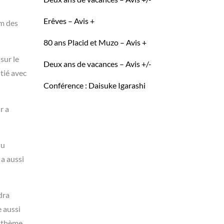
Erêves – Avis +
um des
80 ans Placid et Muzo – Avis +
sur le
Deux ans de vacances – Avis +/-
tié avec
Conférence : Daisuke Igarashi
r a
du
 a aussi
dra
e aussi
u thème.