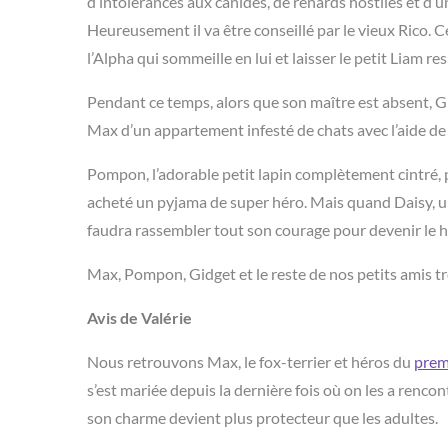
d’intolérances aux canidés, de renards hostiles et d’
Heureusement il va être conseillé par le vieux Rico. C
l’Alpha qui sommeille en lui et laisser le petit Liam res
Pendant ce temps, alors que son maître est absent, Gi
Max d’un appartement infesté de chats avec l’aide de
Pompon, l’adorable petit lapin complètement cintré, p
acheté un pyjama de super héro. Mais quand Daisy, u
faudra rassembler tout son courage pour devenir le hé
Max, Pompon, Gidget et le reste de nos petits amis tr
Avis de Valérie
Nous retrouvons Max, le fox-terrier et héros du
prem
s’est mariée depuis la dernière fois où on les a renc
son charme devient plus protecteur que les
adultes.