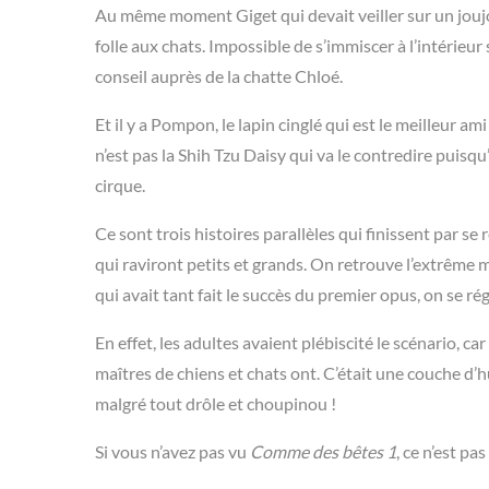
Au même moment Giget qui devait veiller sur un joujo
folle aux chats. Impossible de s’immiscer à l’intérieur
conseil auprès de la chatte Chloé.
Et il y a Pompon, le lapin cinglé qui est le meilleur am
n’est pas la Shih Tzu Daisy qui va le contredire puisqu
cirque.
Ce sont trois histoires parallèles qui finissent par s
qui raviront petits et grands. On retrouve l’extrême 
qui avait tant fait le succès du premier opus, on se rég
En effet, les adultes avaient plébiscité le scénario, ca
maîtres de chiens et chats ont.
C’était une couche d’h
malgré tout drôle et choupinou !
Si vous n’avez pas vu
Comme des bêtes 1
, ce n’est pas