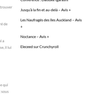
 trouver
Jusqu’à la fin et au-delà – Avis +
Les Naufragés des îles Auckland – Avis
ré de
+
Noctance – Avis +
i a
Eleceed sur Crunchyroll
, il lui
ie qui
t sous