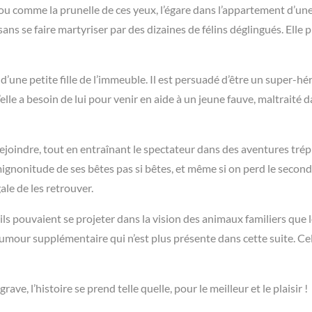
u comme la prunelle de ces yeux, l’égare dans l’appartement d’une 
 sans se faire martyriser par des dizaines de félins déglingués. Elle 
i d’une petite fille de l’immeuble. Il est persuadé d’être un super-hé
’elle a besoin de lui pour venir en aide à un
jeune fauve, maltraité 
e rejoindre, tout en entraînant le spectateur dans des aventures tré
mignonitude de ses bêtes pas si bêtes, et même si on perd le secon
ale de les retrouver.
r ils pouvaient se projeter dans la vision des animaux familiers que 
umour supplémentaire qui n’est plus présente dans cette suite. Ce
 grave, l’histoire se prend telle quelle, pour le meilleur et le plaisir !