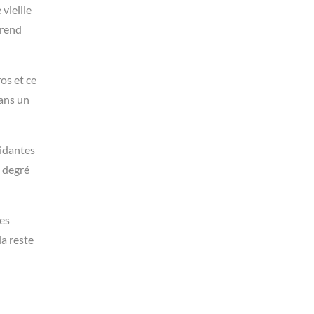
vieille
prend
ros et ce
dans un
pidantes
d degré
les
la reste