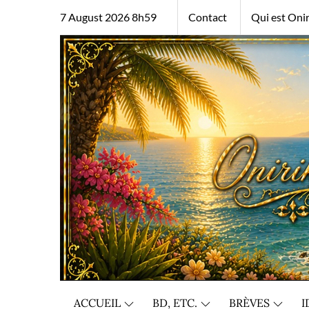
Skip
7 August 2026 8h59
Contact
Qui est Onir
to
content
ACCUEIL
BD, ETC.
BRÈVES
I