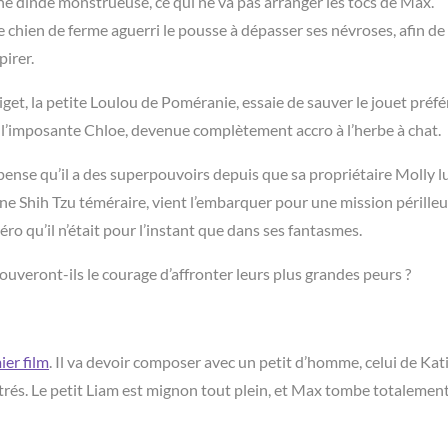
une dinde monstrueuse, ce qui ne va pas arranger les tocs de Max.
e chien de
ferme aguerri le pousse à dépasser ses névroses, afin de
pirer.
get, la petite Loulou de Poméranie, essaie de sauver le jouet préfé
 l’imposante Chloe, devenue complètement accro à l’herbe à chat.
ense qu’il a des superpouvoirs depuis que sa propriétaire Molly lu
ne Shih Tzu téméraire, vient
l’embarquer pour une mission périlleuse
ro qu’il n’était pour l’instant que dans ses fantasmes.
ouveront-ils le courage d’affronter leurs plus grandes peurs ?
ier film
. Il va devoir composer avec un petit d’homme, celui de Kat
ontrés. Le petit Liam est mignon tout plein, et Max tombe totalemen