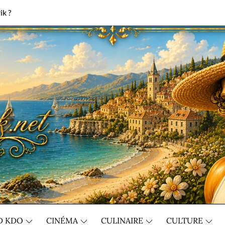
ik ?
D KDO
CINÉMA
CULINAIRE
CULTURE