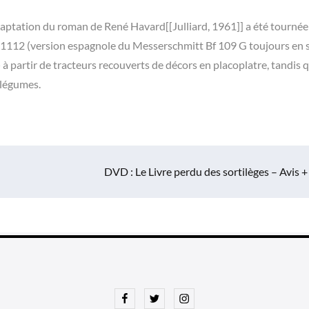
daptation du roman de René Havard[[Julliard, 1961]] a été tournée
-1112 (version espagnole du Messerschmitt Bf 109 G toujours en s
» à partir de tracteurs recouverts de décors en placoplatre, tandis q
 légumes.
DVD : Le Livre perdu des sortilèges – Avis +
Facebook
Twitter
Instagram