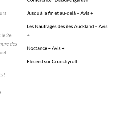
eurs
Jusqu’à la fin et au-delà – Avis +
Les Naufragés des îles Auckland – Avis
+
 le 2e
rnure des
Noctance – Avis +
uel
Eleceed sur Crunchyroll
est
s