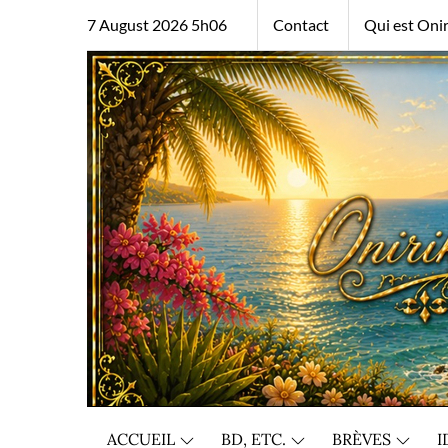
Skip
7 August 2026 5h06
Contact
Qui est Onir
to
content
ACCUEIL
BD, ETC.
BRÈVES
I