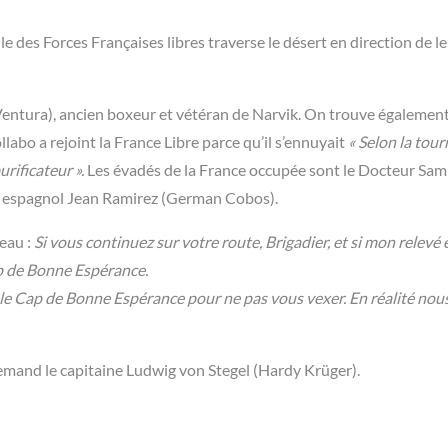
 des Forces Françaises libres traverse le désert en direction de l
entura), ancien boxeur et vétéran de Narvik. On trouve également
llabo a rejoint la France Libre parce qu’il s’ennuyait
« Selon la tou
rificateur ».
Les évadés de la France occupée sont le Docteur Sam
n espagnol Jean Ramirez (German Cobos).
’eau :
Si vous continuez sur votre route, Brigadier, et si mon relevé 
cap de Bonne Espérance.
s le Cap de Bonne Espérance pour ne pas vous vexer. En réalité nou
llemand le capitaine Ludwig von Stegel (Hardy Krüger).