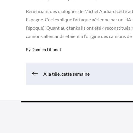
Bénéficiant des dialogues de Michel Audiard cette a
Espagne. Ceci explique l’attaque aérienne par un HA
l’époque). Quant aux tanks ils ont été « reconstitués 
camions allemands étaient à l’origine des camions de
By
Damien Dhondt
Navigation
A la télé, cette semaine
de
l’article