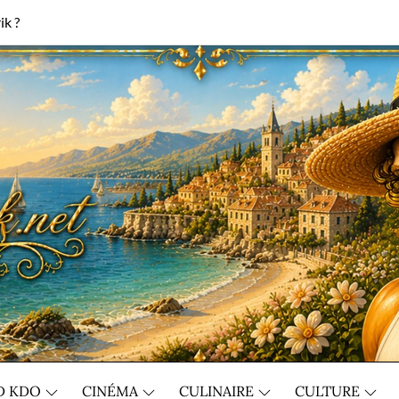
ik ?
D KDO
CINÉMA
CULINAIRE
CULTURE