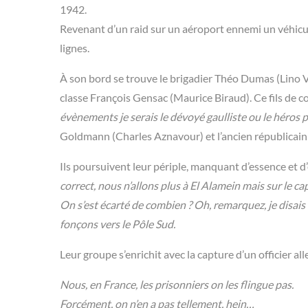
1942.
Revenant d’un raid sur un aéroport ennemi un véhicule
lignes.
À son bord se trouve le brigadier Théo Dumas (Lino V
classe François Gensac (Maurice Biraud). Ce fils de co
évènements je serais le dévoyé gaulliste ou le héros pu
Goldmann (Charles Aznavour) et l’ancien républicai
Ils poursuivent leur périple, manquant d’essence et d
correct, nous n’allons plus à El Alamein mais sur le 
On s’est écarté de combien ? Oh, remarquez, je disai
fonçons vers le Pôle Sud.
Leur groupe s’enrichit avec la capture d’un officier a
Nous, en France, les prisonniers on les flingue pas.
Forcément, on n’en a pas tellement, hein…