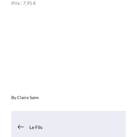
Prix : 7,95 €
By
Claire Saim
Navigation
Le Fils