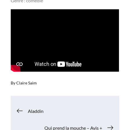
Genre : comédie
By
Claire Saim
Navigation
Aladdin
de
Qui prend la mouche – Avis +