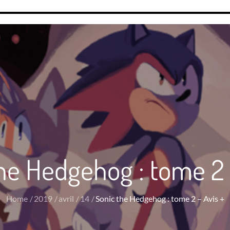
he Hedgehog : tome 2 
Home
2019
avril
14
Sonic the Hedgehog : tome 2 – Avis +