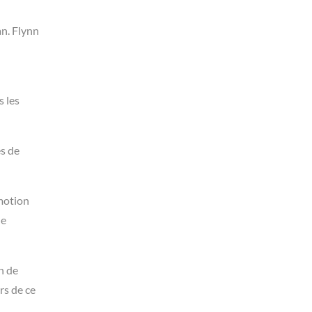
n. Flynn
s les
es de
motion
de
n de
rs de ce