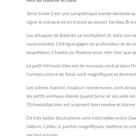
Sonic
tome 2 est une sympathique bande dessinée qui
signe le scénario et on trouve au dessin Yardley, Br
Les attaques de Badniks se multiplient et, dans son en
surprenantes. L’intrigue gagne en profondeur et de no
enquêteurs Chaotix ou Shadow pour n’en citer que que
Le petit hérisson bleu est de nouveau central dans l’his
l’univers coloré de Sonic sont magnifiques et donnen
Les scènes d’action, toujours nombreuses, sont de 
les petits animaux libérés quand Sonic et ses amis les
l’Erinaceidae bleu est vraiment bien rendue et donne 
De très belles illustrations sont intercalées entre ch
l’album. Celles-ci, parfois magnifiques, mettent en sc
second volume.