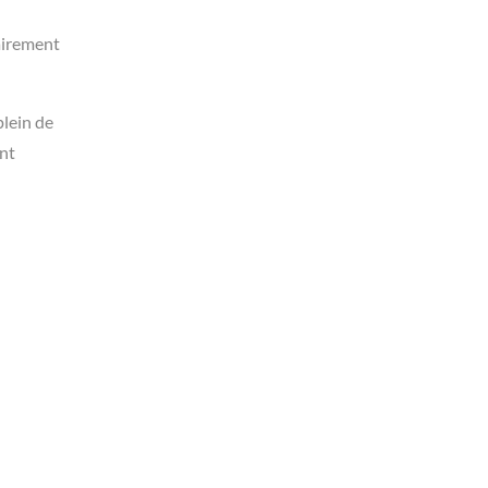
lairement
plein de
ent