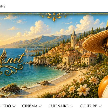
ik ?
D KDO
CINÉMA
CULINAIRE
CULTURE