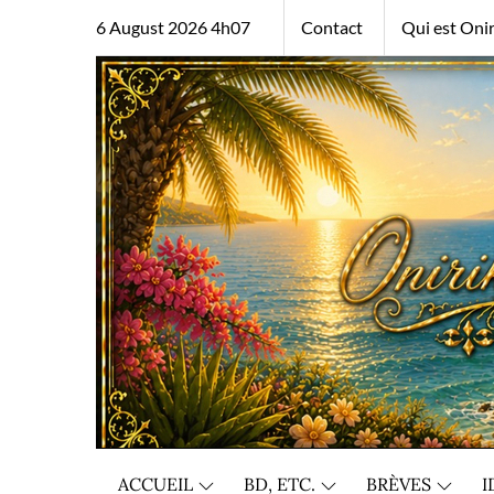
Skip
6 August 2026 4h07
Contact
Qui est Onir
to
content
ACCUEIL
BD, ETC.
BRÈVES
I