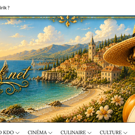
rik ?
D KDO
CINÉMA
CULINAIRE
CULTURE