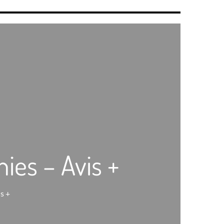
ies – Avis +
s +