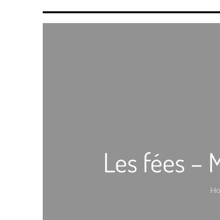
Les fées – 
H