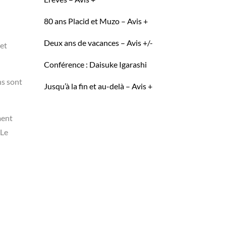
80 ans Placid et Muzo – Avis +
Deux ans de vacances – Avis +/-
 et
Conférence : Daisuke Igarashi
ns sont
Jusqu’à la fin et au-delà – Avis +
ment
 Le