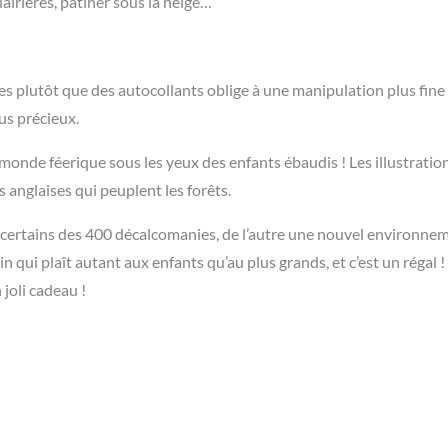
lairières, patiner sous la neige…
nies plutôt que des autocollants oblige à une manipulation plus fine
lus précieux.
le monde féerique sous les yeux des enfants ébaudis ! Les illustratio
anglaises qui peuplent les forêts.
r certains des 400 décalcomanies, de l’autre une nouvel environne
in qui plaît autant aux enfants qu’au plus grands, et c’est un régal !
 joli cadeau !