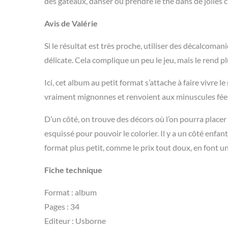
des gâteaux, danser ou prendre le thé dans de jolies c
Avis de Valérie
Si le résultat est très proche, utiliser des décalcoma
délicate. Cela complique un peu le jeu, mais le rend p
Ici, cet album au petit format s’attache à faire vivre 
vraiment mignonnes et renvoient aux minuscules fées 
D’un côté, on trouve des décors où l’on pourra place
esquissé pour pouvoir le colorier. Il y a un côté enfant
format plus petit, comme le prix tout doux, en font un
Fiche technique
Format : album
Pages : 34
Editeur : Usborne