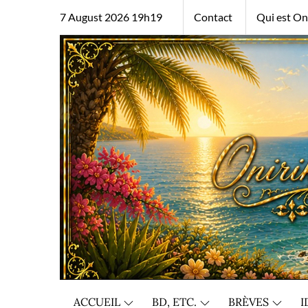
Skip
7 August 2026 19h19
Contact
Qui est Oni
to
content
ACCUEIL
BD, ETC.
BRÈVES
I