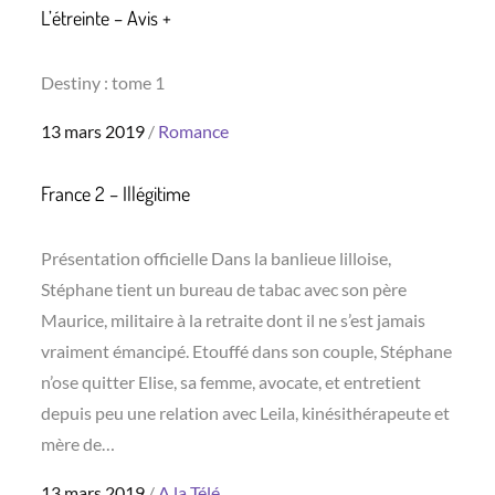
L’étreinte – Avis +
Destiny : tome 1
Posted
13 mars 2019
Romance
on
France 2 – Illégitime
Présentation officielle Dans la banlieue lilloise,
Stéphane tient un bureau de tabac avec son père
Maurice, militaire à la retraite dont il ne s’est jamais
vraiment émancipé. Etouffé dans son couple, Stéphane
n’ose quitter Elise, sa femme, avocate, et entretient
depuis peu une relation avec Leila, kinésithérapeute et
mère de…
Posted
13 mars 2019
A la Télé