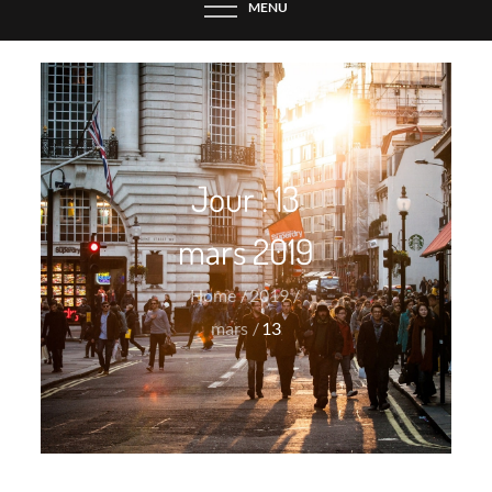
MENU
Jour :
13
mars 2019
Home
2019
mars
13