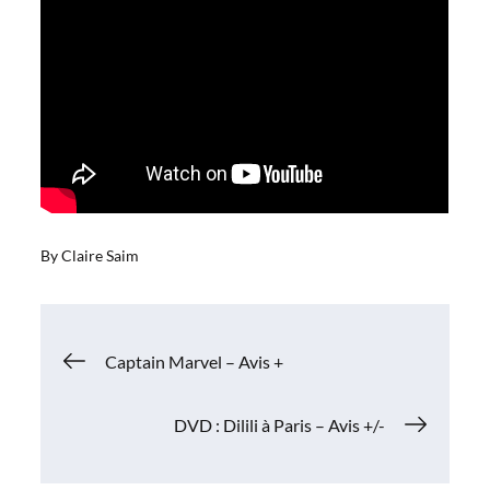
By
Claire Saim
Navigation
Captain Marvel – Avis +
de
DVD : Dilili à Paris – Avis +/-
l’article